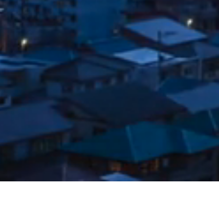
B
usiness